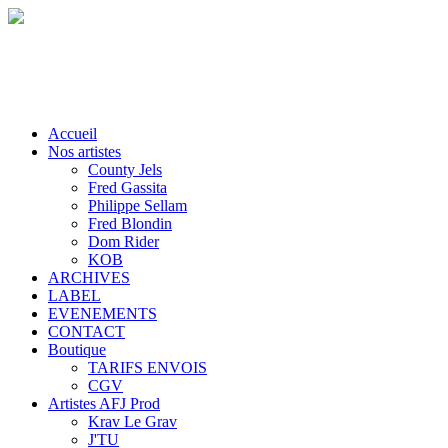
Accueil
Nos artistes
County Jels
Fred Gassita
Philippe Sellam
Fred Blondin
Dom Rider
KOB
ARCHIVES
LABEL
EVENEMENTS
CONTACT
Boutique
TARIFS ENVOIS
CGV
Artistes AFJ Prod
Krav Le Grav
J'TU