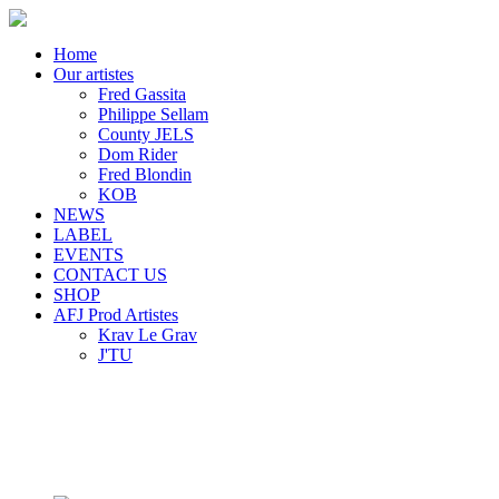
Home
Our artistes
Fred Gassita
Philippe Sellam
County JELS
Dom Rider
Fred Blondin
KOB
NEWS
LABEL
EVENTS
CONTACT US
SHOP
AFJ Prod Artistes
Krav Le Grav
J'TU