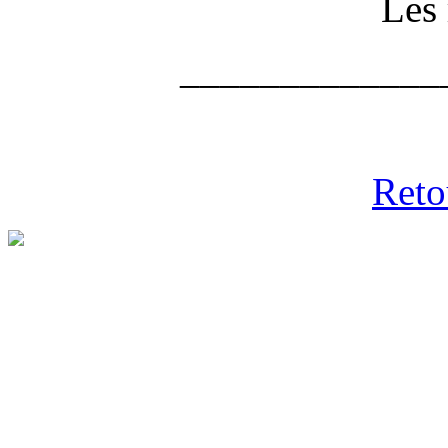
Les
_____________
Reto