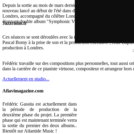
Depuis la sortie au mois de mars dernier de ses deux doubles albums 
nouveau lancé au début de l'été dans de nouvelles séances d'enregistr
Londres, accompagné du célèbre London Symphony Orchestra avec lequ
étonnant double album "Symphonic Visions Of Gabon".
Jazzradio.fr
Ces séances se sont déroulées avec la même équipe, composée de Paul 
Pascal Bomy à la prise de son et la production exécutive ; Jean-Baptist
production à Londres.
Frédéric travaille sur des compositions plus personnelles, tout aussi o
dans la carrière de ce pianiste virtuose, compositeur et arrangeur hors
Actuellement en studio...
Afiavimagazine.com
Frédéric Gassita est actuellement dans
la période de production de la
deuxième phase du projet. La première
phase qui est maintenant terminée verra
la sortie du premier des deux albums..
Bientôt sur Atlantide Music !