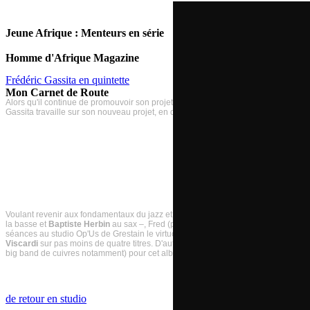
Jeune Afrique : Menteurs en série
Homme d'Afrique Magazine
Frédéric Gassita en quintette
Mon Carnet de Route
Alors qu'il continue de promouvoir son projet hors normes "Symphonic Visions O
Gassita travaille sur son nouveau projet, en quintette cette fois, et dans un axe mus
Visi
Voulant revenir aux fondamentaux du jazz et associé à ses fidèles complices
Pat
la basse et
Baptiste Herbin
au s
ax –, Fred (
piano, Fender Rhodes, guitare électr
séances
au studio Op'Us de Grestain
le virtuose brésilien
Alessandro Penezzi
à 
Viscardi
sur pas moins de quatre titres. D'autres surprises sont bien évidemment
big band de cuivres notamment) pour cet album de fusion qui mêlera jazz, musique
de retour en studio