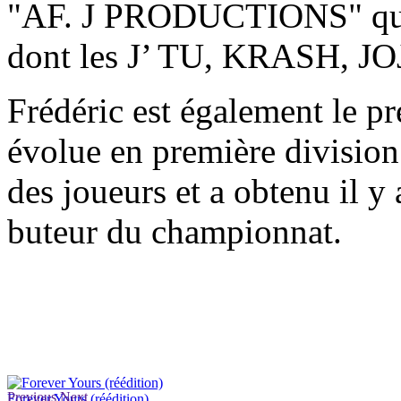
"AF. J PRODUCTIONS" qui p
dont les J’ TU, KRASH, J
Frédéric est également le pr
évolue en première division 
des joueurs et a obtenu il y 
buteur du championnat.
Previous
Next
Forever Yours (réédition)