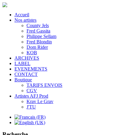
Accueil
Nos artistes
County Jels
Fred Gassita
Philippe Sellam
Fred Blondin
Dom Rider
KOB
ARCHIVES
LABEL
EVENEMENTS
CONTACT
Boutique
TARIFS ENVOIS
CGV
Artistes AFJ Prod
Krav Le Grav
J'TU
Recherche