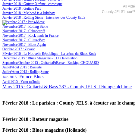
Janvier 2018 : Guitare Xtrême : chronique
All vid
Janvier 2018 : Guitare Part
N
County JELS''s curre
Janvier 2018 : My head is a Jukebox
Janvier 2018 : Rolling Stone - Interview des County JELS
Décembre 2017 : Paris-Move
Novembre 2017 : Rolling Stone
Novembre 2017 : Cabaneariff
Novembre 2017 : Rock made in France
Novembre 2017 : CultureBox
Novembre 2017 : Blues Again
Octobre 2017 : Zicazic
Février 2016 : La Nouvelle République - La crème du Blues Rock
Décembre 2015 : Blues Magazine - CD à la tentation
Septembre/Octobre 2015 : GuitaristEtBasse - Rocking CHOUARD
Juillet/Aout 2015 : Bassiste
Juillet/Aout 2015 : RollingStone
France Blues
Juin 2015 :
Avril 2015 : Yuzu mélodie
Mars 2015 : Guitarist & Bass 287 - County JELS, l'étrange alchimie
Février 2018 : Le parisien : County JELS, à écouter sur le cham
Février 2018 : Batteur magazine
Février 2018 : Blues magazine (Hollande)