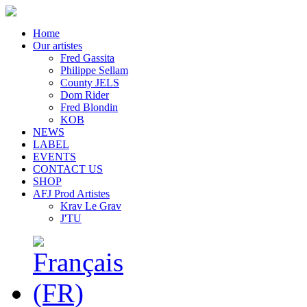
Home
Our artistes
Fred Gassita
Philippe Sellam
County JELS
Dom Rider
Fred Blondin
KOB
NEWS
LABEL
EVENTS
CONTACT US
SHOP
AFJ Prod Artistes
Krav Le Grav
J'TU