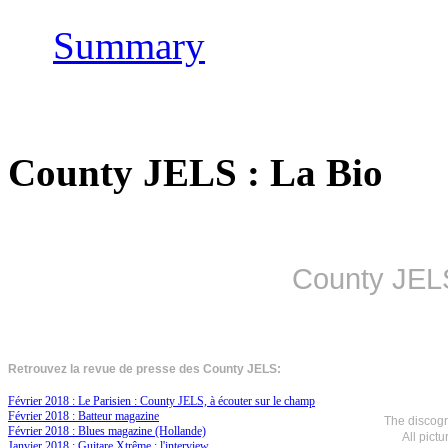
Summary
County JELS : La Bio
County JEL
Retrouvez la revue de presse des County JELS:
Février 2018 : Le Parisien : County JELS, à écouter sur le champ
Février 2018 : Batteur magazine
The discog
Février 2018 : Blues magazine (Hollande)
All pict
Janvier 2018 : Guitare Xtrême : l'interview