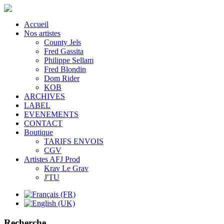
Accueil
Nos artistes
County Jels
Fred Gassita
Philippe Sellam
Fred Blondin
Dom Rider
KOB
ARCHIVES
LABEL
EVENEMENTS
CONTACT
Boutique
TARIFS ENVOIS
CGV
Artistes AFJ Prod
Krav Le Grav
J'TU
Recherche