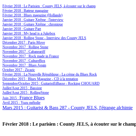
Février 2018 : Le Parisien : County JELS, à écouter sur le champ
Février 2018 : Batteur magazine
Février 2018 : Blues magazine (Hollande)
Janvier 2018 : Guitare Xtrême : l'interview
Janvier 2018 : Guitare Xtrême : chronique
Janvier 2018 : Guitare Part
Janvier 2018 : My head is a Jukebox
Janvier 2018 : Rolling Stone - Interview des County JELS
Décembre 2017 : Paris-Move
Novembre 2017 : Rolling Stone
Novembre 2017 : Cabaneariff
Novembre 2017 : Rock made in France
Novembre 2017 : CultureBox
Novembre 2017 : Blues Again
Octobre 2017 : Zicazic
Février 2016 : La Nouvelle République - La crème du Blues Rock
Décembre 2015 : Blues Magazine - CD à la tentation
Septembre/Octobre 2015 : GuitaristEtBasse - Rocking CHOUARD
Juillet/Aout 2015 : Bassiste
Juillet/Aout 2015 : RollingStone
France Blues
Juin 2015 :
Avril 2015 : Yuzu mélodie
Mars 2015 : Guitarist & Bass 287 - County JELS, l'étrange alchimie
Février 2018 : Le parisien : County JELS, à écouter sur le cham